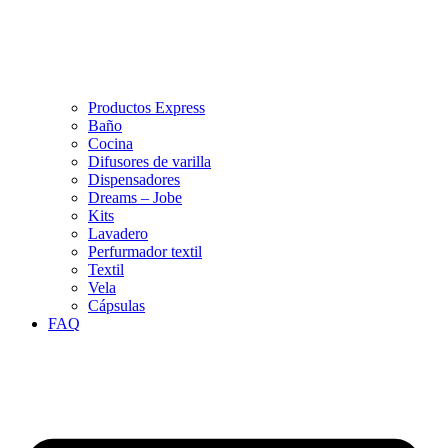
Productos Express
Baño
Cocina
Difusores de varilla
Dispensadores
Dreams – Jobe
Kits
Lavadero
Perfurmador textil
Textil
Vela
Cápsulas
FAQ