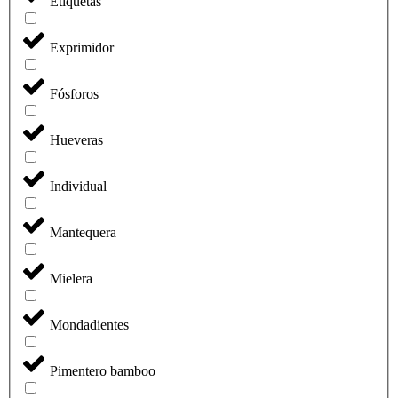
Etiquetas
Exprimidor
Fósforos
Hueveras
Individual
Mantequera
Mielera
Mondadientes
Pimentero bamboo