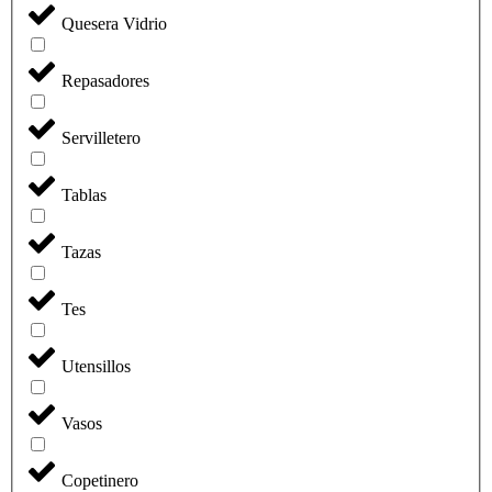
Quesera Vidrio
Repasadores
Servilletero
Tablas
Tazas
Tes
Utensillos
Vasos
Copetinero