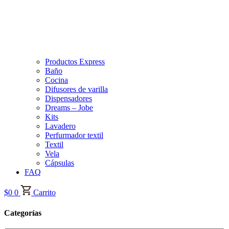
Productos Express
Baño
Cocina
Difusores de varilla
Dispensadores
Dreams – Jobe
Kits
Lavadero
Perfurmador textil
Textil
Vela
Cápsulas
FAQ
$
0
0
Carrito
Categorías