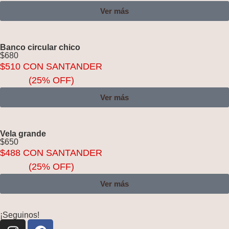
Ver más
Banco circular chico
$
680
$
510
CON SANTANDER
(25% OFF)
Ver más
Vela grande
$
650
$
488
CON SANTANDER
(25% OFF)
Ver más
¡Seguinos!