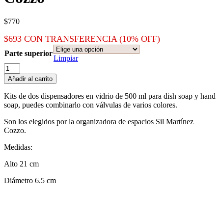
$
770
$
693
CON TRANSFERENCIA (10% OFF)
Parte superior
Limpiar
Kits
dispensadores
Añadir al carrito
Sil
M.
Kits de dos dispensadores en vidrio de 500 ml para dish soap y hand
Cozzo
soap, puedes combinarlo con válvulas de varios colores.
cantidad
Son los elegidos por la organizadora de espacios Sil Martínez
Cozzo.
Medidas:
Alto 21 cm
Diámetro 6.5 cm