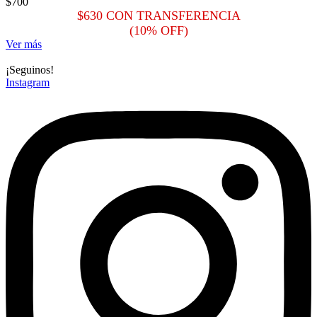
$
700
$
630
CON TRANSFERENCIA
(10% OFF)
Ver más
¡Seguinos!
Instagram