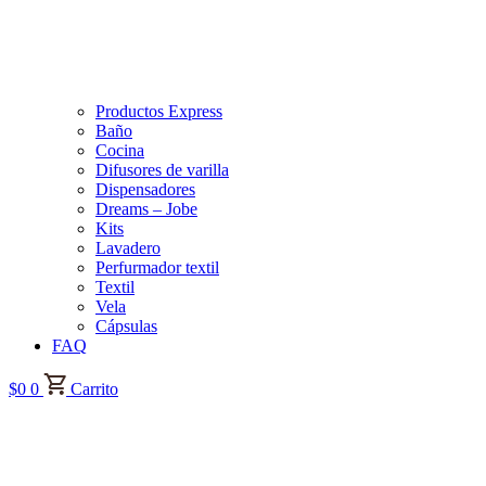
Productos Express
Baño
Cocina
Difusores de varilla
Dispensadores
Dreams – Jobe
Kits
Lavadero
Perfurmador textil
Textil
Vela
Cápsulas
FAQ
$
0
0
Carrito