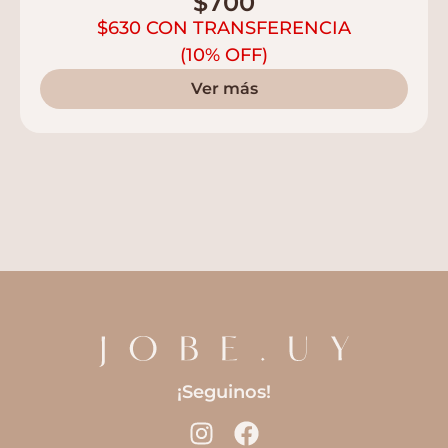
$
700
$
630
CON TRANSFERENCIA
(10% OFF)
Ver más
¡Seguinos!