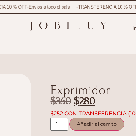
 10 % OFF
-
Envios a todo el país
-
TRANSFERENCIA 10 % OFF
-
I
Exprimidor
$
350
$
280
$
252
CON TRANSFERENCIA (10
Añadir al carrito