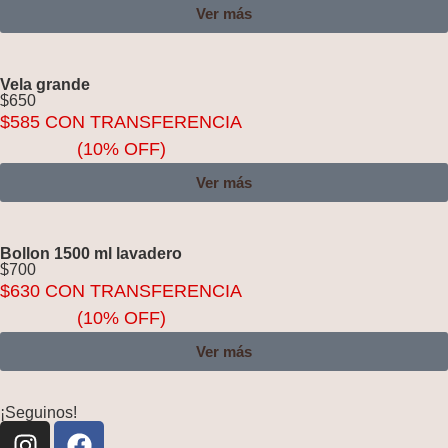
Ver más
Vela grande
$
650
$
585
CON TRANSFERENCIA
(10% OFF)
Ver más
Bollon 1500 ml lavadero
$
700
$
630
CON TRANSFERENCIA
(10% OFF)
Ver más
¡Seguinos!