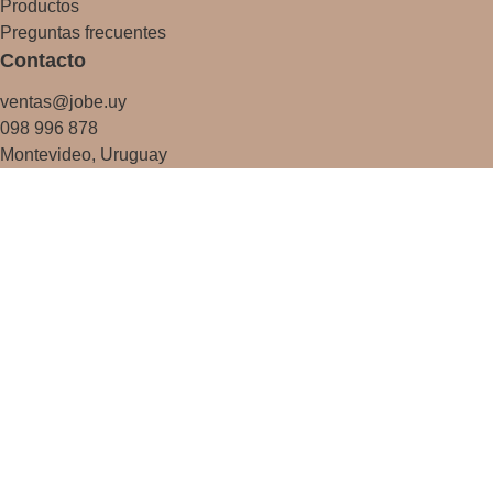
Productos
Preguntas frecuentes
Contacto
ventas@jobe.uy
098 996 878
Montevideo, Uruguay