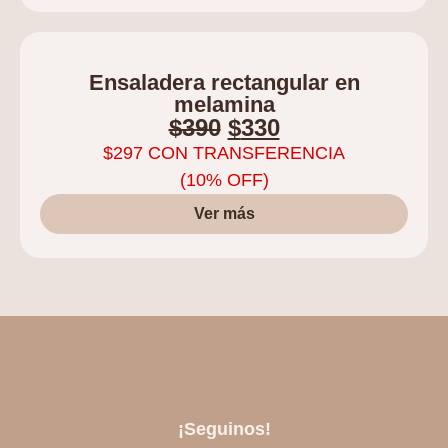
Ensaladera rectangular en
melamina
$
390
$
330
$
297
CON TRANSFERENCIA
(10% OFF)
Ver más
¡Seguinos!