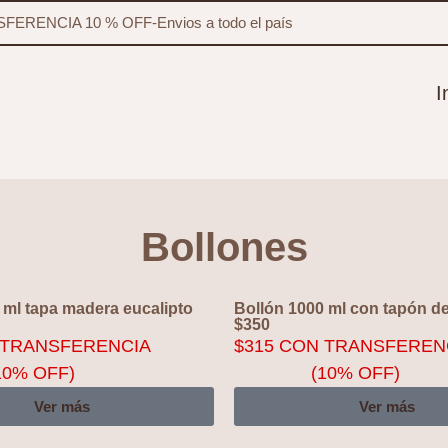
FERENCIA 10 % OFF
-
Envios a todo el país
I
Bollones
 ml tapa madera eucalipto
Bollón 1000 ml con tapón d
$
350
TRANSFERENCIA
$
315
CON TRANSFEREN
10% OFF)
(10% OFF)
Ver más
Ver más