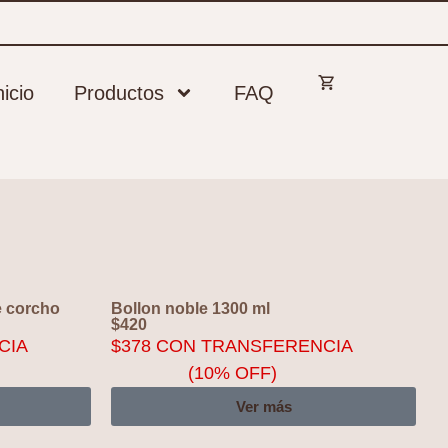
nicio
Productos
FAQ
e corcho
Bollon noble 1300 ml
$
420
CIA
$
378
CON TRANSFERENCIA
(10% OFF)
Ver más